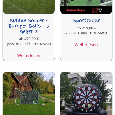
Bubble Soccer /
Sportradar
Bumper Balls – 5
ab
219,00
€
gegen 5
(
260,61
€
inkl. 19% MwSt)
ab
470,00
€
(
559,30
€
inkl. 19% MwSt)
Weiterlesen
Weiterlesen