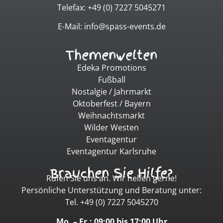
Telefax: +49 (0) 7227 5045271
E-Mail: info@spass-events.de
Themenwelten
Edeka Promotions
Fußball
Nostalgie / Jahrmarkt
Oktoberfest / Bayern
Weihnachtsmarkt
Wilder Westen
Eventagentur
Eventagentur Karlsruhe
Brauchen Sie Hilfe?
Rufen Sie uns an. Wir helfen gerne!
Persönliche Unterstützung und Beratung unter:
Tel. +49 (0) 7227 5045270
Mo. – Fr.: 09:00 bis 17:00 Uhr