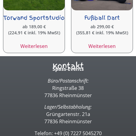
Torwand Sportstudio
Fußball Dart
ab
189,00
€
ab
299,00
€
(
224,91
€
inkl. 19% MwSt)
(
355,81
€
inkl. 19% MwSt)
Weiterlesen
Weiterlesen
Kontakt
Spass-Events
Büro/Postanschrift:
Ringstraße 38
77836 Rheinmünster
Lager/Selbstabholung:
Grüngartenstr. 21a
77836 Rheinmünster
Telefon: +49 (0) 7227 5045270