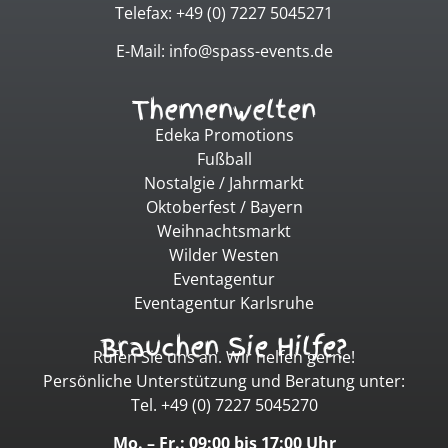
Telefax: +49 (0) 7227 5045271
E-Mail: info@spass-events.de
Themenwelten
Edeka Promotions
Fußball
Nostalgie / Jahrmarkt
Oktoberfest / Bayern
Weihnachtsmarkt
Wilder Westen
Eventagentur
Eventagentur Karlsruhe
Brauchen Sie Hilfe?
Rufen Sie uns an. Wir helfen gerne!
Persönliche Unterstützung und Beratung unter:
Tel. +49 (0) 7227 5045270
Mo. – Fr.: 09:00 bis 17:00 Uhr