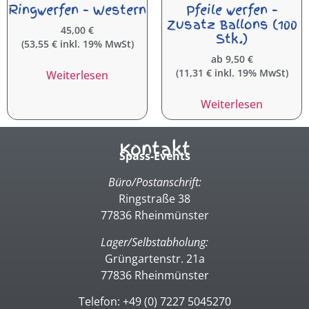
Ringwerfen – Western
Pfeile werfen –
Zusatz Ballons (100
45,00
€
Stk.)
(
53,55
€
inkl. 19% MwSt)
ab
9,50
€
(
11,31
€
inkl. 19% MwSt)
Weiterlesen
Weiterlesen
Kontakt
Spass-Events
Büro/Postanschrift:
Ringstraße 38
77836 Rheinmünster
Lager/Selbstabholung:
Grüngartenstr. 21a
77836 Rheinmünster
Telefon: +49 (0) 7227 5045270