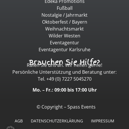
Edeka Promotions
Fußball
Nostalgie / Jahrmarkt
Oktoberfest / Bayern
Weihnachtsmarkt
Wilder Westen
Eventagentur
Eventagentur Karlsruhe
Brauchen Sie Hilfe?
Rufen Sie uns an. Wir helfen gerne!
Persönliche Unterstützung und Beratung unter:
Tel. +49 (0) 7227 5045270
Mo. – Fr.: 09:00 bis 17:00 Uhr
© Copyright – Spass Events
AGB
DATENSCHUTZERKLÄRUNG
IMPRESSUM