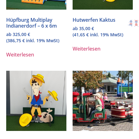
Hüpfburg Multiplay
Hutwerfen Kaktus
Indianerdorf – 6 x 6m
ab
35,00
€
ab
325,00
€
(
41,65
€
inkl. 19% MwSt)
(
386,75
€
inkl. 19% MwSt)
Weiterlesen
Weiterlesen