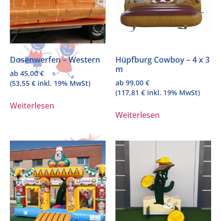
Dosenwerfen – Western
Hüpfburg Cowboy – 4 x 3
m
ab
45,00
€
ab
99,00
€
(
53,55
€
inkl. 19% MwSt)
(
117,81
€
inkl. 19% MwSt)
Weiterlesen
Weiterlesen