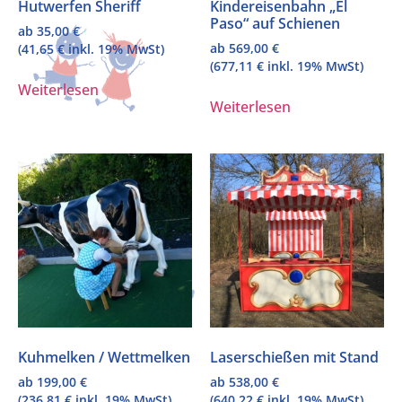
Hutwerfen Sheriff
Kindereisenbahn „El
Paso“ auf Schienen
ab
35,00
€
ab
569,00
€
(
41,65
€
inkl. 19% MwSt)
(
677,11
€
inkl. 19% MwSt)
Weiterlesen
Weiterlesen
Kuhmelken / Wettmelken
Laserschießen mit Stand
ab
199,00
€
ab
538,00
€
(
236,81
€
inkl. 19% MwSt)
(
640,22
€
inkl. 19% MwSt)