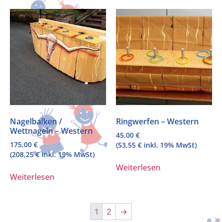
Nagelbalken /
Ringwerfen – Western
Wettnageln – Western
45,00
€
175,00
€
(
53,55
€
inkl. 19% MwSt)
(
208,25
€
inkl. 19% MwSt)
Weiterlesen
Weiterlesen
1
2
→