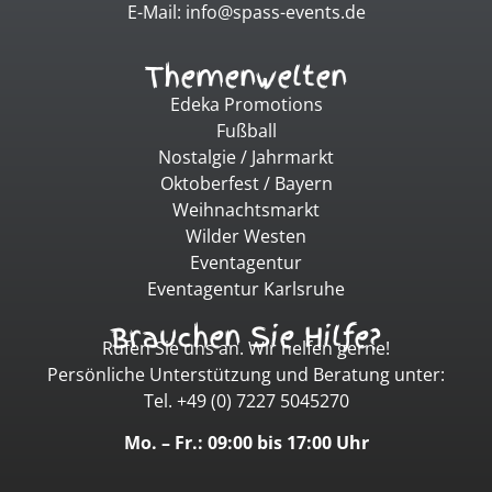
E-Mail: info@spass-events.de
Themenwelten
Edeka Promotions
Fußball
Nostalgie / Jahrmarkt
Oktoberfest / Bayern
Weihnachtsmarkt
Wilder Westen
Eventagentur
Eventagentur Karlsruhe
Brauchen Sie Hilfe?
Rufen Sie uns an. Wir helfen gerne!
Persönliche Unterstützung und Beratung unter:
Tel. +49 (0) 7227 5045270
Mo. – Fr.: 09:00 bis 17:00 Uhr