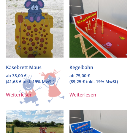
Käsebrett Maus
Kegelbahn
ab
35,00
€
ab
75,00
€
(
41,65
€
inkl. 19% MwSt)
(
89,25
€
inkl. 19% MwSt)
Weiterlesen
Weiterlesen