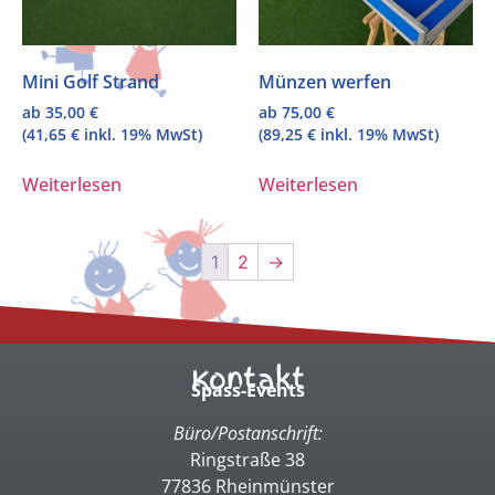
Mini Golf Strand
Münzen werfen
ab
35,00
€
ab
75,00
€
(
41,65
€
inkl. 19% MwSt)
(
89,25
€
inkl. 19% MwSt)
Weiterlesen
Weiterlesen
1
2
→
Kontakt
Spass-Events
Büro/Postanschrift:
Ringstraße 38
77836 Rheinmünster