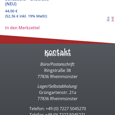
(NEU)
44,00
€
(
52,36
€
inkl. 19% MwSt)
In den Merkzettel
Kontakt
Spass-Events
Büro/Postanschrift:
Ringstraße 38
77836 Rheinmünster
Lager/Selbstabholung:
Grüngartenstr. 21a
77836 Rheinmünster
Telefon: +49 (0) 7227 5045270
Telefax: +49 (0) 7227 5045271