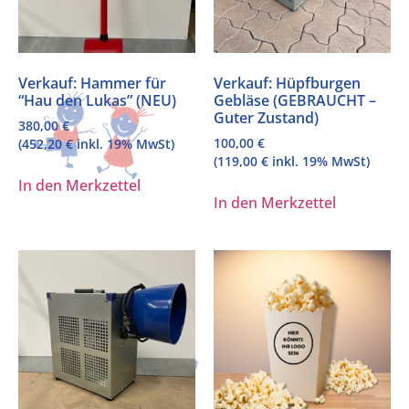
Verkauf: Hammer für
Verkauf: Hüpfburgen
“Hau den Lukas” (NEU)
Gebläse (GEBRAUCHT –
Guter Zustand)
380,00
€
100,00
€
(
452,20
€
inkl. 19% MwSt)
(
119,00
€
inkl. 19% MwSt)
In den Merkzettel
In den Merkzettel