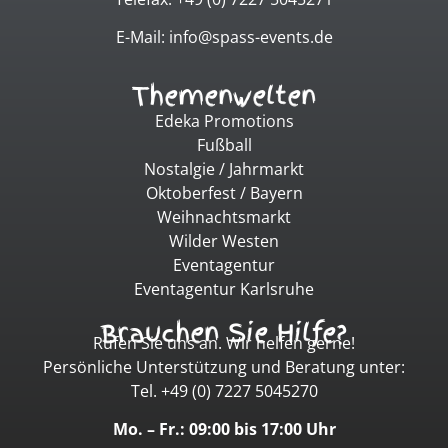
E-Mail: info@spass-events.de
Themenwelten
Edeka Promotions
Fußball
Nostalgie / Jahrmarkt
Oktoberfest / Bayern
Weihnachtsmarkt
Wilder Westen
Eventagentur
Eventagentur Karlsruhe
Brauchen Sie Hilfe?
Rufen Sie uns an. Wir helfen gerne!
Persönliche Unterstützung und Beratung unter:
Tel. +49 (0) 7227 5045270
Mo. – Fr.: 09:00 bis 17:00 Uhr