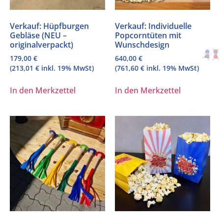
Verkauf: Hüpfburgen
Verkauf: Individuelle
Gebläse (NEU –
Popcorntüten mit
originalverpackt)
Wunschdesign
179,00
€
640,00
€
(
213,01
€
inkl. 19% MwSt)
(
761,60
€
inkl. 19% MwSt)
In den Merkzettel
In den Merkzettel