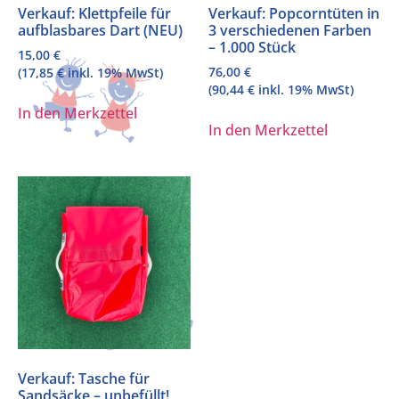
Verkauf: Klettpfeile für
Verkauf: Popcorntüten in
aufblasbares Dart (NEU)
3 verschiedenen Farben
– 1.000 Stück
15,00
€
76,00
€
(
17,85
€
inkl. 19% MwSt)
(
90,44
€
inkl. 19% MwSt)
In den Merkzettel
In den Merkzettel
Verkauf: Tasche für
Sandsäcke – unbefüllt!