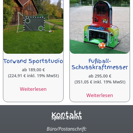
Torwand Sportstudio
Fußball-
Schusskraftmesser
ab
189,00
€
(
224,91
€
inkl. 19% MwSt)
ab
295,00
€
(
351,05
€
inkl. 19% MwSt)
Weiterlesen
Weiterlesen
Kontakt
Spass-Events
Büro/Postanschrift: