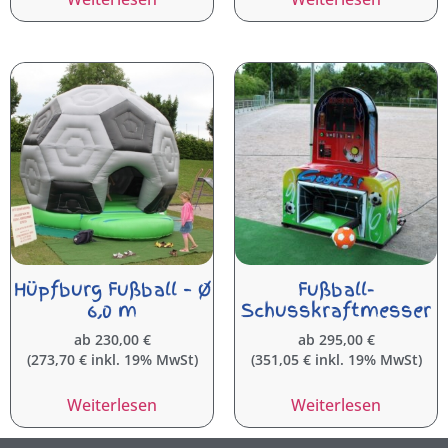
Hüpfburg Fußball – Ø
Fußball-
6,0 m
Schusskraftmesser
ab
230,00
€
ab
295,00
€
(
273,70
€
inkl. 19% MwSt)
(
351,05
€
inkl. 19% MwSt)
Weiterlesen
Weiterlesen