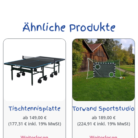
Ähnliche Produkte
Tischtennisplatte
Torwand Sportstudio
ab
149,00
€
ab
189,00
€
(
177,31
€
inkl. 19% MwSt)
(
224,91
€
inkl. 19% MwSt)
Weiterlesen
Weiterlesen