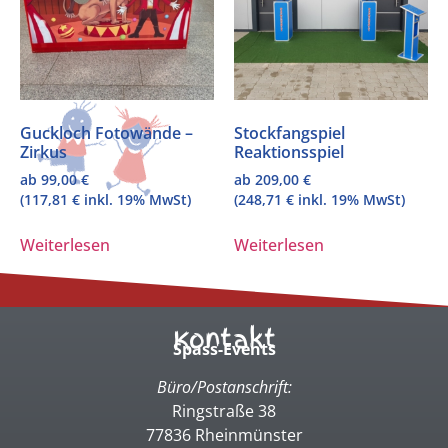
Guckloch Fotowände –
Stockfangspiel
Zirkus
Reaktionsspiel
ab
99,00
€
ab
209,00
€
(
117,81
€
inkl. 19% MwSt)
(
248,71
€
inkl. 19% MwSt)
Weiterlesen
Weiterlesen
Kontakt
Spass-Events
Büro/Postanschrift:
Ringstraße 38
77836 Rheinmünster