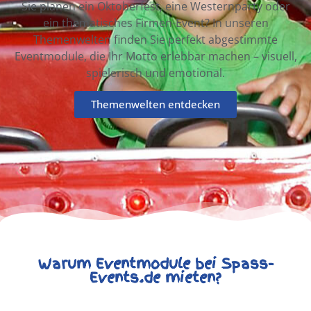
Sie planen ein Oktoberfest, eine Westernparty oder
ein thematisches Firmen-Event? In unseren
Themenwelten finden Sie perfekt abgestimmte
Eventmodule, die Ihr Motto erlebbar machen – visuell,
spielerisch und emotional.
Themenwelten entdecken
Warum Eventmodule bei Spass-
Events.de mieten?