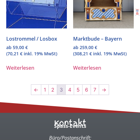
Lostrommel / Losbox
Marktbude – Bayern
ab
59,00
€
ab
259,00
€
(
70,21
€
inkl. 19% MwSt)
(
308,21
€
inkl. 19% MwSt)
Weiterlesen
Weiterlesen
←
1
2
3
4
5
6
7
→
Kontakt
Spass-Events
Büro/Postanschrift: