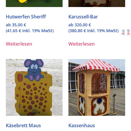
Hutwerfen Sheriff
Karussell-Bar
ab
35,00
€
ab
320,00
€
(
41,65
€
inkl. 19% MwSt)
(
380,80
€
inkl. 19% MwSt)
Weiterlesen
Weiterlesen
Käsebrett Maus
Kassenhaus