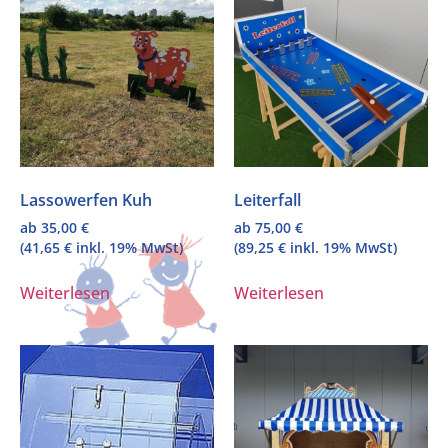
Lassowerfen Kuh
Leiterfall
ab
35,00
€
ab
75,00
€
(
41,65
€
inkl. 19% MwSt)
(
89,25
€
inkl. 19% MwSt)
Weiterlesen
Weiterlesen