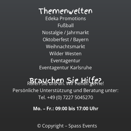
Themenwelten
Edeka Promotions
Fußball
Nostalgie / Jahrmarkt
Oktoberfest / Bayern
Weihnachtsmarkt
Wilder Westen
Eventagentur
Eventagentur Karlsruhe
Brauchen Sie Hilfe?
Rufen Sie uns an. Wir helfen gerne!
Persönliche Unterstützung und Beratung unter:
Tel. +49 (0) 7227 5045270
Mo. – Fr.: 09:00 bis 17:00 Uhr
© Copyright – Spass Events