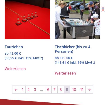
Tauziehen
Tischkicker (bis zu 4
Personen)
ab
45,00
€
ab
119,00
€
(
53,55
€
inkl. 19% MwSt)
(
141,61
€
inkl. 19% MwSt)
Weiterlesen
Weiterlesen
←
1
2
3
…
6
7
8
9
10
11
→