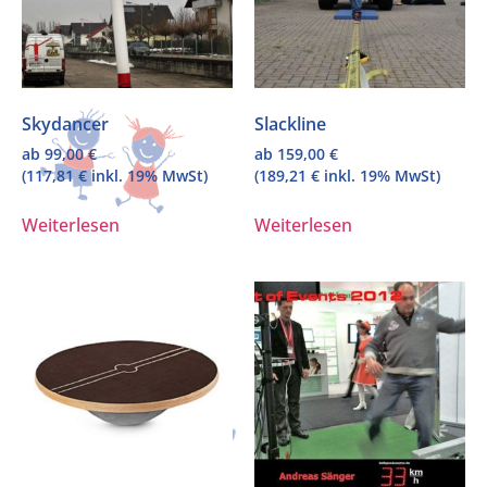
Skydancer
Slackline
ab
99,00
€
ab
159,00
€
(
117,81
€
inkl. 19% MwSt)
(
189,21
€
inkl. 19% MwSt)
Weiterlesen
Weiterlesen