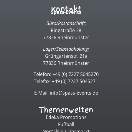
Kontakt
Spass-Events
Büro/Postanschrift:
Ringstraße 38
77836 Rheinmünster
Lager/Selbstabholung:
Grüngartenstr. 21a
77836 Rheinmünster
Telefon: +49 (0) 7227 5045270
Telefax: +49 (0) 7227 5045271
E-Mail: info@spass-events.de
Themenwelten
Edeka Promotions
Fußball
Nostalgie / Jahrmarkt