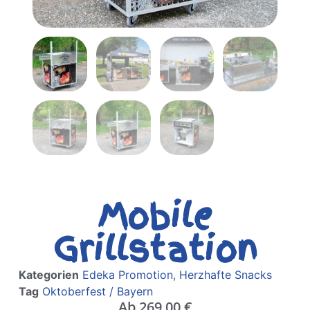
Mobile
Grillstation
Kategorien
Edeka Promotion
,
Herzhafte Snacks
Tag
Oktoberfest / Bayern
Ab
269,00
€