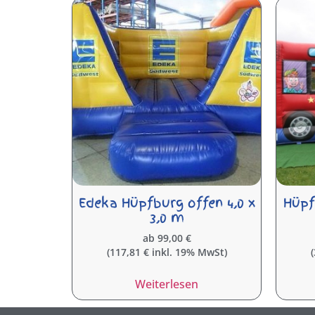
Edeka Hüpfburg offen 4,0 x
Hüpf
3,0 m
ab
99,00
€
(
117,81
€
inkl. 19% MwSt)
(
Weiterlesen