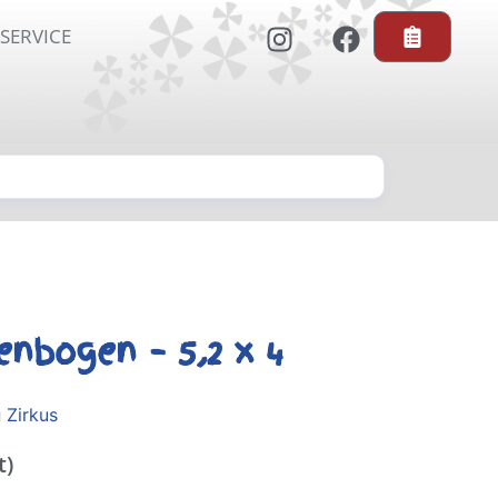
SERVICE
nbogen – 5,2 x 4
g
Zirkus
t)