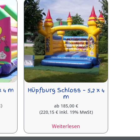
x 4 m
Hüpfburg Schloss – 5,2 x 4
m
)
ab
185,00
€
(
220,15
€
inkl. 19% MwSt)
Weiterlesen