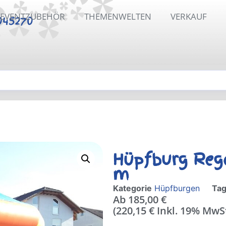
EVENTZUBEHÖR
THEMENWELTEN
VERKAUF
045270
Hüpfburg Rege
m
Kategorie
Hüpfburgen
Ta
Ab
185,00
€
(
220,15
€
Inkl. 19% MwS