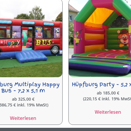
burg Multiplay Happy
Hüpfburg Party – 5,2 
Bus – 7,2 x 5,1 m
ab
185,00
€
(
220,15
€
inkl. 19% MwSt
ab
325,00
€
386,75
€
inkl. 19% MwSt)
Weiterlesen
Weiterlesen