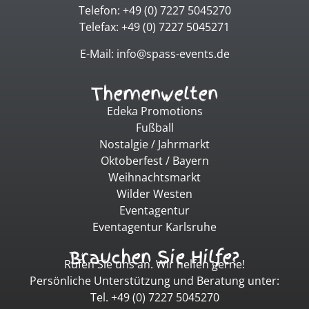
Telefon: +49 (0) 7227 5045270
Telefax: +49 (0) 7227 5045271
E-Mail: info@spass-events.de
Themenwelten
Edeka Promotions
Fußball
Nostalgie / Jahrmarkt
Oktoberfest / Bayern
Weihnachtsmarkt
Wilder Westen
Eventagentur
Eventagentur Karlsruhe
Brauchen Sie Hilfe?
Rufen Sie uns an. Wir helfen gerne!
Persönliche Unterstützung und Beratung unter:
Tel. +49 (0) 7227 5045270