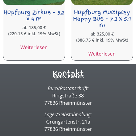
Hüpfburg Zirkus – 5,2
Hüpfburg Multiplay
x 4 m
Happy Bus – 7,2 x 5,1
m
ab
185,00
€
(
220,15
€
inkl. 19% MwSt)
ab
325,00
€
(
386,75
€
inkl. 19% MwSt)
Weiterlesen
Weiterlesen
Kontakt
Spass-Events
Büro/Postanschrift:
Ringstraße 38
77836 Rheinmünster
Lager/Selbstabholung:
Grüngartenstr. 21a
77836 Rheinmünster