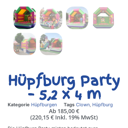
Hüpfburg Party
– 5,2 x 4 m
Kategorie
Hüpfburgen
Tags
Clown
,
Hüpfburg
Ab
185,00
€
(
220,15
€
Inkl. 19% MwSt)