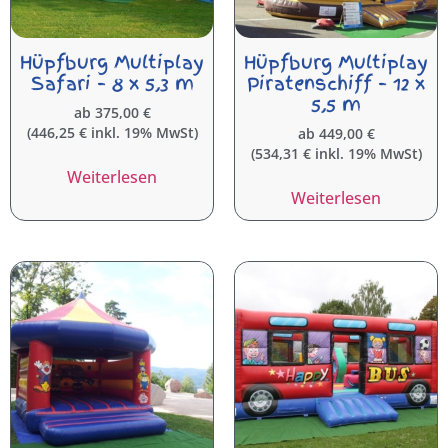
Hüpfburg Multiplay
Hüpfburg Multiplay
Safari – 8 x 5,3 m
Piratenschiff – 12 x
5,5 m
ab
375,00
€
(
446,25
€
inkl. 19% MwSt)
ab
449,00
€
(
534,31
€
inkl. 19% MwSt)
Weiterlesen
Weiterlesen