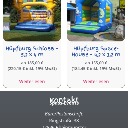
Hüpfburg Schloss –
Hüpfburg Space-
5,2 x 4 m
House – 4,2 x 3,2 m
ab
185,00
€
ab
155,00
€
(
220,15
€
inkl. 19% MwSt)
(
184,45
€
inkl. 19% MwSt)
Weiterlesen
Weiterlesen
Kontakt
Spass-Events
Büro/Postanschrift:
Ringstraße 38
77836 Rheinmünster