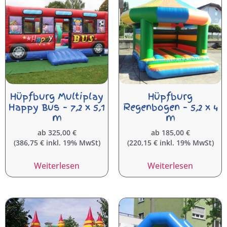
Hüpfburg Multiplay
Hüpfburg
Happy Bus – 7,2 x 5,1
Regenbogen – 5,2 x 4
m
m
ab
325,00
€
ab
185,00
€
(
386,75
€
inkl. 19% MwSt)
(
220,15
€
inkl. 19% MwSt)
Weiterlesen
Weiterlesen