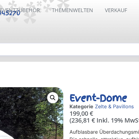
EVENTZUBEHÖR
THEMENWELTEN
VERKAUF
045270
Event-Dome
Kategorie
Zelte & Pavillons
199,00
€
(
236,81
€
Inkl. 19% MwS
Aufblasbare Überdachungsmög