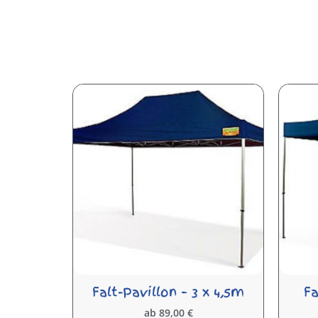
Falt-Pavillon – 3 x 4,5m
Fa
ab
89,00
€