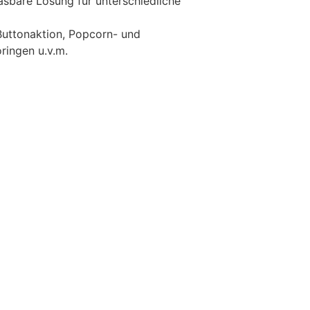
lasbare Lösung für unterschiedliche
 Buttonaktion, Popcorn- und
ingen u.v.m.