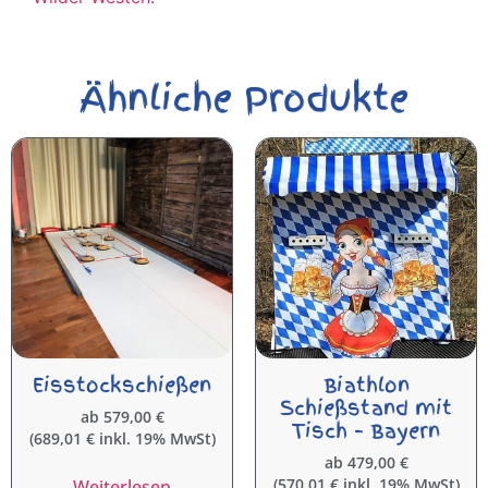
Ähnliche Produkte
Eisstockschießen
Biathlon
Schießstand mit
ab
579,00
€
Tisch – Bayern
(
689,01
€
inkl. 19% MwSt)
ab
479,00
€
(
570,01
€
inkl. 19% MwSt)
Weiterlesen