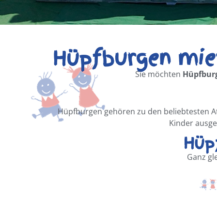
Hüpfburgen miet
Sie möchten
Hüpfbur
Hüpfburgen gehören zu den beliebtesten At
Kinder ausgel
Hüp
Ganz gl