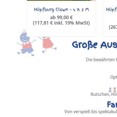
Hüpfburg Clown - 4 X 3 M
Hüpf
ab
99,00
€
(
117,81
€
inkl. 19% MwSt)
(
26
Große Aus
Die bewährten K
Opt
Rutschen, Hi
Fa
Von verspielt bis spektaku