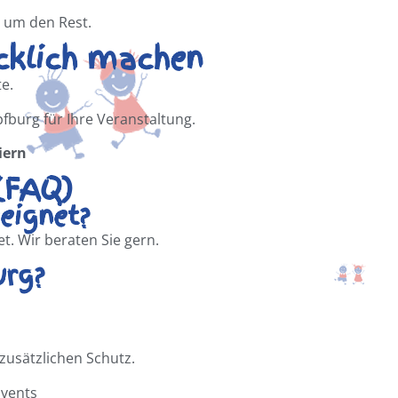
s um den Rest.
cklich machen
e.
fburg für Ihre Veranstaltung.
iern
(FAQ)
eignet?
t. Wir beraten Sie gern.
urg?
zusätzlichen Schutz.
Events