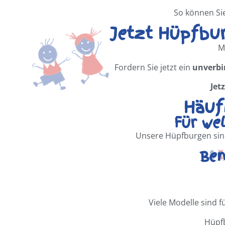
So können Sie
Jetzt Hüpfbu
M
Fordern Sie jetzt ein
unverbi
Jet
Häuf
Für we
Unsere Hüpfburgen sind 
Ben
Viele Modelle sind 
Hüpfb