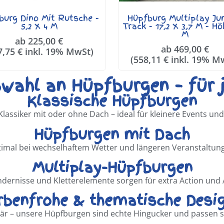
burg Dino Mit Rutsche -
Hüpfburg Multiplay Ju
5,2 X 4 M
Track - 17,2 X 3,7 M - Hö
M
ab
225,00
€
ab
469,00
€
7,75
€
inkl. 19% MwSt)
(
558,11
€
inkl. 19% M
wahl an Hüpfburgen – für j
Klassische Hüpfburgen
lassiker mit oder ohne Dach – ideal für kleinere Events und
Hüpfburgen mit Dach
imal bei wechselhaftem Wetter und längeren Veranstaltun
Multiplay-Hüpfburgen
ndernisse und Kletterelemente sorgen für extra Action und
rbenfrohe & thematische Desi
lär – unsere Hüpfburgen sind echte Hingucker und passen s