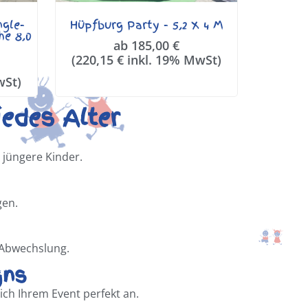
ngle-
Hüpfburg Party - 5,2 X 4 M
he 8,0
ab
185,00
€
(
220,15
€
inkl. 19% MwSt)
wSt)
edes Alter
 jüngere Kinder.
gen.
 Abwechslung.
gns
ich Ihrem Event perfekt an.