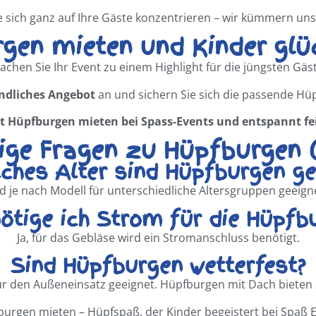
 sich ganz auf Ihre Gäste konzentrieren – wir kümmern un
rgen mieten und Kinder glü
achen Sie Ihr Event zu einem Highlight für die jüngsten Gäst
ndliches Angebot
an und sichern Sie sich die passende Hüp
zt Hüpfburgen mieten bei Spass-Events und entspannt fe
ige Fragen zu Hüpfburgen 
lches Alter sind Hüpfburgen ge
je nach Modell für unterschiedliche Altersgruppen geeigne
ötige ich Strom für die Hüpfb
Ja, für das Gebläse wird ein Stromanschluss benötigt.
Sind Hüpfburgen wetterfest?
für den Außeneinsatz geeignet. Hüpfburgen mit Dach bieten 
urgen mieten – Hüpfspaß, der Kinder begeistert bei Spaß 