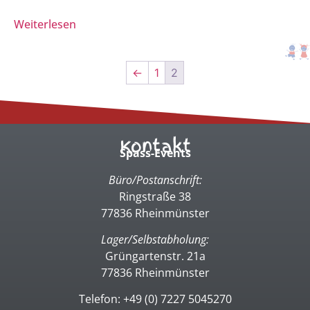
Weiterlesen
←
1
2
Kontakt
Spass-Events
Büro/Postanschrift:
Ringstraße 38
77836 Rheinmünster
Lager/Selbstabholung:
Grüngartenstr. 21a
77836 Rheinmünster
Telefon: +49 (0) 7227 5045270