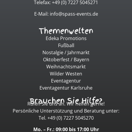
Telefax: +49 (0) 7227 5045271
E-Mail: info@spass-events.de
Themenwelten
Edeka Promotions
Fußball
Nostalgie / Jahrmarkt
Oktoberfest / Bayern
Weihnachtsmarkt
Wilder Westen
Eventagentur
Eventagentur Karlsruhe
Brauchen Sie Hilfe?
Rufen Sie uns an. Wir helfen gerne!
Persönliche Unterstützung und Beratung unter:
Tel. +49 (0) 7227 5045270
Mo. – Fr.: 09:00 bis 17:00 Uhr