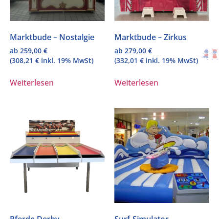
Marktbude – Nostalgie
Marktbude – Zirkus
ab
259,00
€
ab
279,00
€
(
308,21
€
inkl. 19% MwSt)
(
332,01
€
inkl. 19% MwSt)
Weiterlesen
Weiterlesen
Pferde Derby
Surf-Simulator