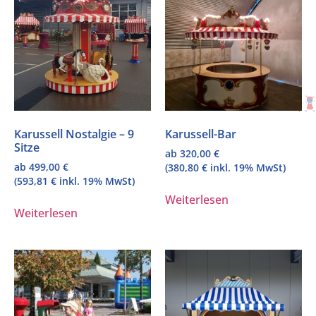
Karussell Nostalgie – 9
Karussell-Bar
Sitze
ab
320,00
€
ab
499,00
€
(
380,80
€
inkl. 19% MwSt)
(
593,81
€
inkl. 19% MwSt)
Weiterlesen
Weiterlesen