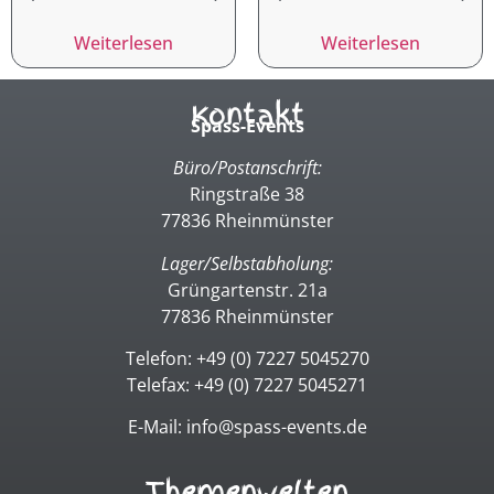
Weiterlesen
Weiterlesen
Kontakt
Spass-Events
Büro/Postanschrift:
Ringstraße 38
77836 Rheinmünster
Lager/Selbstabholung:
Grüngartenstr. 21a
77836 Rheinmünster
Telefon: +49 (0) 7227 5045270
Telefax: +49 (0) 7227 5045271
E-Mail: info@spass-events.de
Themenwelten