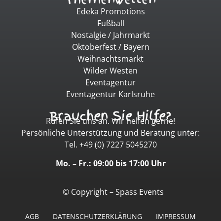
Edeka Promotions
Fußball
Nostalgie / Jahrmarkt
Oktoberfest / Bayern
Weihnachtsmarkt
Wilder Westen
Eventagentur
Eventagentur Karlsruhe
Brauchen Sie Hilfe?
Rufen Sie uns an. Wir helfen gerne!
Persönliche Unterstützung und Beratung unter:
Tel. +49 (0) 7227 5045270
Mo. – Fr.: 09:00 bis 17:00 Uhr
© Copyright – Spass Events
AGB
DATENSCHUTZERKLÄRUNG
IMPRESSUM