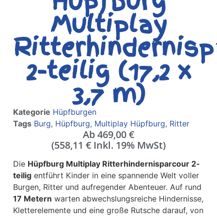
Hüpfburg
Multiplay
Ritterhindernis
2-teilig (17,2 x
3,7 m)
Kategorie
Hüpfburgen
Tags
Burg
,
Hüpfburg
,
Multiplay Hüpfburg
,
Ritter
Ab
469,00
€
(
558,11
€
Inkl. 19% MwSt)
Die
Hüpfburg Multiplay Ritterhindernisparcour 2-
teilig
entführt Kinder in eine spannende Welt voller
Burgen, Ritter und aufregender Abenteuer. Auf rund
17 Metern
warten abwechslungsreiche Hindernisse,
Kletterelemente und eine große Rutsche darauf, von