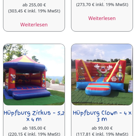
(
273,70
€
inkl. 19% MwSt)
ab
255,00
€
(
303,45
€
inkl. 19% MwSt)
Weiterlesen
Weiterlesen
Hüpfburg Zirkus – 5,2
Hüpfburg Clown – 4 x
x 4 m
3 m
ab
185,00
€
ab
99,00
€
(
220,15
€
inkl. 19% MwSt)
(
117,81
€
inkl. 19% MwSt)