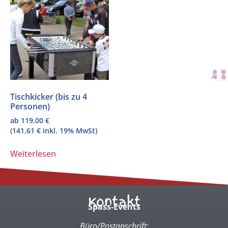
Tischkicker (bis zu 4
Personen)
ab
119,00
€
(
141,61
€
inkl. 19% MwSt)
Weiterlesen
Kontakt
Spass-Events
Büro/Postanschrift: