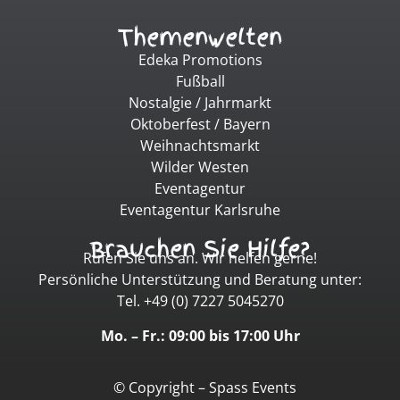
Themenwelten
Edeka Promotions
Fußball
Nostalgie / Jahrmarkt
Oktoberfest / Bayern
Weihnachtsmarkt
Wilder Westen
Eventagentur
Eventagentur Karlsruhe
Brauchen Sie Hilfe?
Rufen Sie uns an. Wir helfen gerne!
Persönliche Unterstützung und Beratung unter:
Tel. +49 (0) 7227 5045270
Mo. – Fr.: 09:00 bis 17:00 Uhr
© Copyright – Spass Events