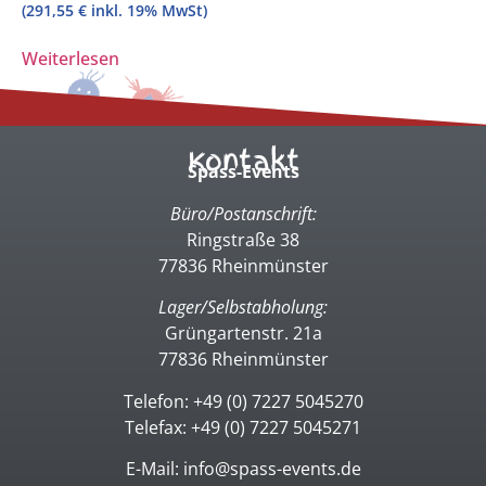
(
291,55
€
inkl. 19% MwSt)
Weiterlesen
Kontakt
Spass-Events
Büro/Postanschrift:
Ringstraße 38
77836 Rheinmünster
Lager/Selbstabholung:
Grüngartenstr. 21a
77836 Rheinmünster
Telefon: +49 (0) 7227 5045270
Telefax: +49 (0) 7227 5045271
E-Mail: info@spass-events.de