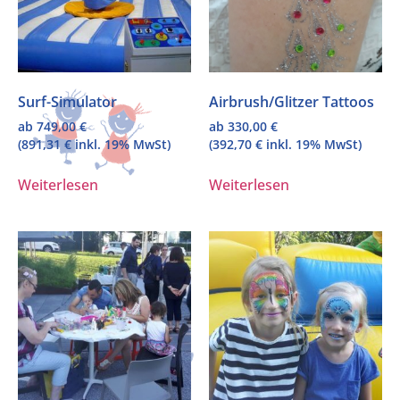
Surf-Simulator
Airbrush/Glitzer Tattoos
ab
749,00
€
ab
330,00
€
(
891,31
€
inkl. 19% MwSt)
(
392,70
€
inkl. 19% MwSt)
Weiterlesen
Weiterlesen